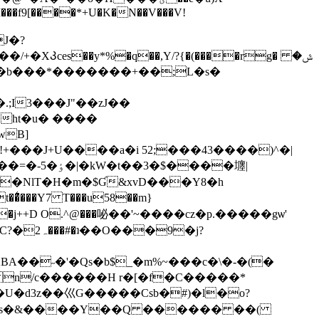
Კces��y*%�q��,Y/?{�(�
���rg� ݜ�
ht�u� ����
wB]
�!+���J+U����a�i 52;���43����)^�|
��NlT�H�m�$Ɠ&xvD���Y8�h
�͛���Y7 T���u58��m}
��j++D O.^@���咇��'~����cz�p.�����gѡ'
�j?
A��˶�'�Qs�b$_�m%~���c�\�-�(�
��U�d3z��巛G���
��Csb�#)�l�o?