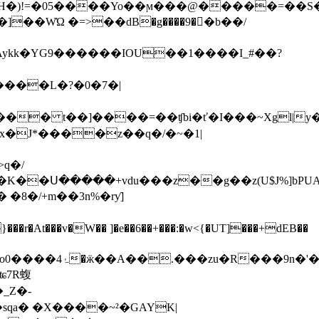
��H�)!=�05����Yo��ϻ���@�����=��S
��WΏ �=>��dB�g����9��b��/
ykk�YG9������IOU��1����I_#��?
���L�?�0�7�|
q�/
�v�W�� ]�e��6��+���:�w<{�UT]���+dEB��
ʨ7R蝮
sqa� �X����~²�GAYK|